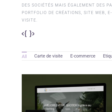
DES SOCIÉTÉS MAIS ÉGALEMENT DES P
PORTFOLIO DE CRÉATIONS, SITE WEB, E
VISITE.
Carte de visite
E-commerce
Etiq
All