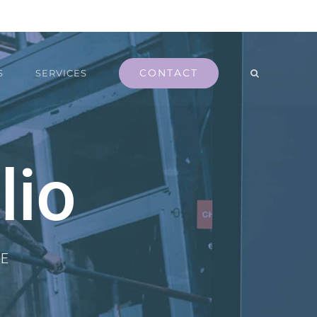
CONTACT
S
SERVICES
lio
CE