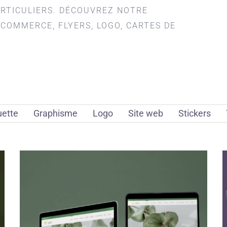
ARTICULIERS. DÉCOUVREZ NOTRE
-COMMERCE, FLYERS, LOGO, CARTES DE
uette
Graphisme
Logo
Site web
Stickers