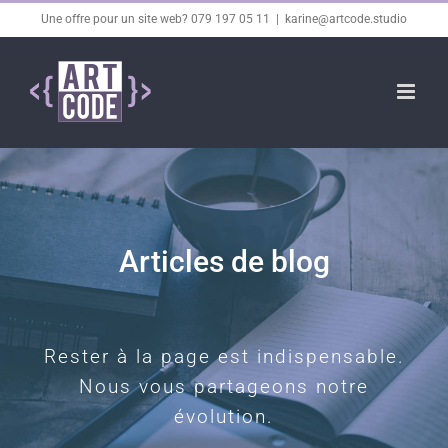
Passer
Une offre pour un site web? 079 197 05 11
|
karine@artcode.studio
au
contenu
Articles de blog
Rester à la page est indispensable.
Nous vous partageons notre
évolution.