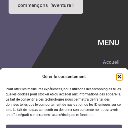
commençons l’aventure !
MENU
Accueil
À propos
Gérer le consentement
Toutes nos créations
Pour offrir les meilleures expériences, nous utilisons des technologies telles
Nos articles de blog
que les cookies pour stocker et/ou accéder aux informations des appareils.
Le fait de consentir à ces technologies nous permettra de traiter des
Nous vous proposons
données telles que le comportement de navigation ou les ID uniques sur ce
site. Le fait de ne pas consentir ou de retirer son consentement peut avoir
Contactez-nous
un effet négatif sur certaines caractéristiques et fonctions.
Politique de cookies